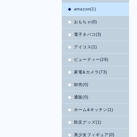
amazon(1)
おもちゃ(0)
電子タバコ(3)
アイコス(1)
ビューティー(28)
家電&カメラ(73)
卸売(0)
通販(0)
ホーム&キッチン(1)
防災グッズ(1)
美少女フィギュア(0)