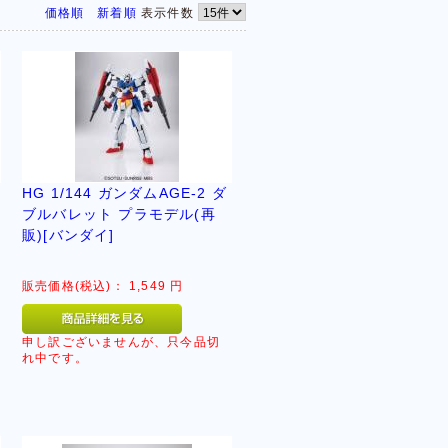
価格順
新着順
表示件数
HG 1/144 ガンダムAGE-2 ダ
ア
ブルバレット プラモデル(再
販)[バンダイ]
販売価格(税込)：
1,549
円
申し訳ございませんが、只今品切
れ中です。