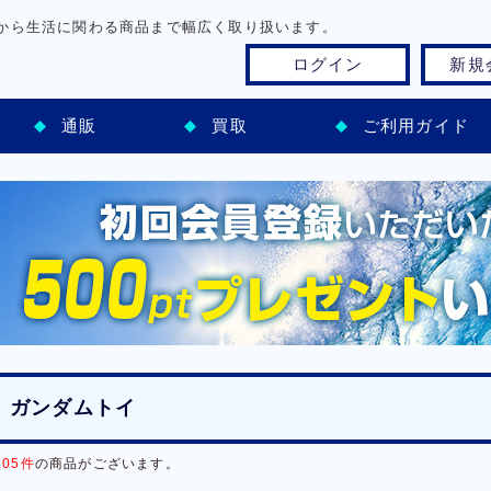
から生活に関わる商品まで幅広く取り扱います。
ログイン
新規
通販
買取
ご利用ガイド
ガンダムトイ
105件
の商品がございます。