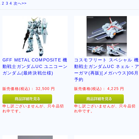
1
2
3
4
次へ>>
GFF METAL COMPOSITE 機
コスモフリート スペシャル 機
動戦士ガンダムUC ユニコーン
動戦士ガンダムUC ネェル・
ガンダム(最終決戦仕様)
ーガマ(再販)[メガハウス]06月
予約
販売価格(税込)：
32,500
円
販売価格(税込)：
4,225
円
申し訳ございませんが、只今品切
申し訳ございませんが、只今品切
れ中です。
れ中です。